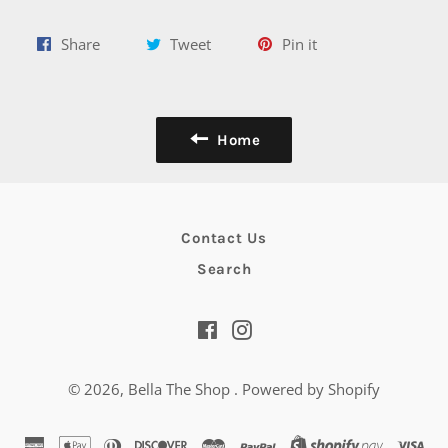
Share
Tweet
Pin
Share
Tweet
Pin it
on
on
on
Facebook
Twitter
Pinterest
Home
Contact Us
Search
Facebook
Instagram
© 2026,
Bella The Shop
.
Powered by Shopify
american
apple
diners
discover
master
paypal
shopify
vis